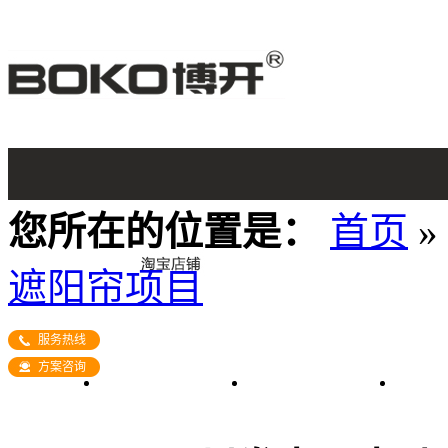
您所在的位置是：
首页
»
遮阳帘项目
服务热线
方案咨询
博开首页
办公窗帘