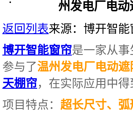
州发电厂电动
联系我们
返回列表
来源：博开智能
博开智能窗帘
是一家从事
参与了
温州发电厂电动遮
天棚帘
，在实际应用中得
项目特点：
超长尺寸、弧