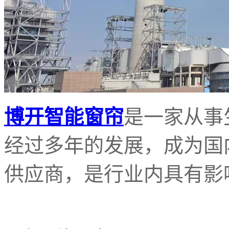
博开智能窗帘
是一家从事
经过多年的发展，成为国
供应商，是行业内具有影