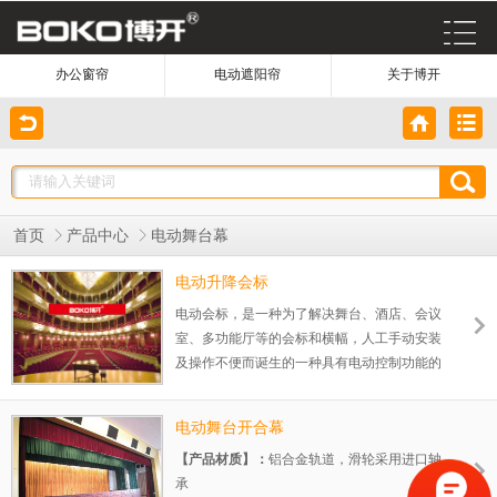
办公窗帘
电动遮阳帘
关于博开
首页
产品中心
电动舞台幕
电动升降会标
电动会标，是一种为了解决舞台、酒店、会议
室、多功能厅等的会标和横幅，人工手动安装
及操作不便而诞生的一种具有电动控制功能的
产品，具有噪音小、限位准确、调试方便、驱
动功率大等特点。控制方式采用开关、无线控
电动舞台开合幕
制、也可连接中控；安全可靠，可任意升、
【产品材质】：
铝合金轨道，滑轮采用进口轴
将、停
承