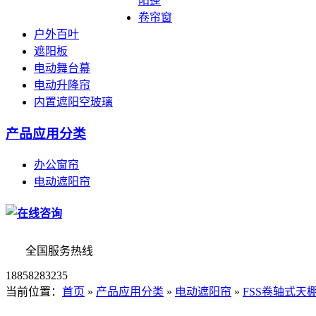
阳蓬
卷帘窗
户外百叶
遮阳板
电动舞台幕
电动升降帘
内置遮阳空玻璃
产品应用分类
办公窗帘
电动遮阳帘
全国服务热线
18858283235
当前位置：
首页
»
产品应用分类
»
电动遮阳帘
»
FSS卷轴式天