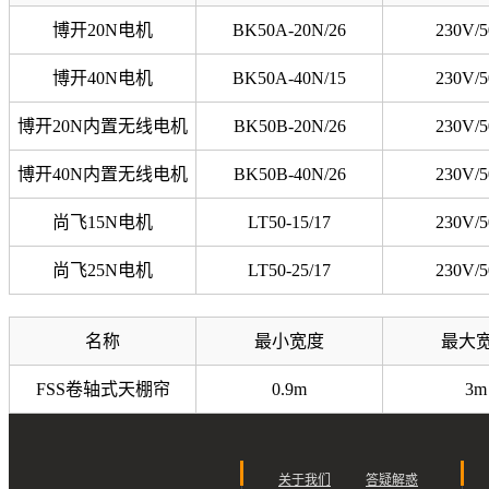
博开20N电机
BK50A-20N/26
230V/
博开40N电机
BK50A-40N/15
230V/
博开20N内置无线电机
BK50B-20N/26
230V/
博开40N内置无线电机
BK50B-40N/26
230V/
尚飞15N电机
LT50-15/17
230V/
尚飞25N电机
LT50-25/17
230V/
名称
最小宽度
最大
FSS卷轴式天棚帘
0.9m
3m
关于我们
答疑解惑