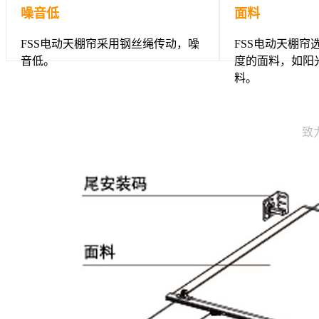
噪音低
面料
FSS电动天棚帘采用钢丝绳传动，噪
FSS电动天棚帘
音低。
度的面料，如阳
料。
致