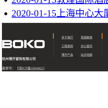
2020-01-15
上海中心大
关于我们
答疑解惑
工程案例
办公窗帘
博开产品
站点地图
杭州博开窗饰有限公司
备案号：【
浙ICP备16044623
号-3
】
18858283235