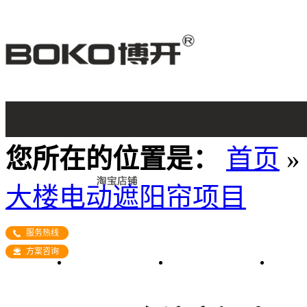
您所在的位置是：
首页
»
大楼电动遮阳帘项目
服务热线
方案咨询
博开首页
办公窗帘